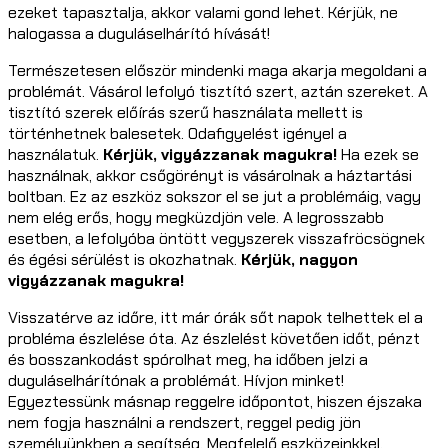
ezeket tapasztalja, akkor valami gond lehet. Kérjük, ne
halogassa a duguláselhárító hívását!
Természetesen először mindenki maga akarja megoldani a
problémát. Vásárol lefolyó tisztító szert, aztán szereket. A
tisztító szerek előírás szerű használata mellett is
történhetnek balesetek. Odafigyelést igényel a
használatuk.
Kérjük, vigyázzanak magukra!
Ha ezek se
használnak, akkor csőgörényt is vásárolnak a háztartási
boltban. Ez az eszköz sokszor el se jut a problémáig, vagy
nem elég erős, hogy megküzdjön vele. A legrosszabb
esetben, a lefolyóba öntött vegyszerek visszafröcsögnek
és égési sérülést is okozhatnak.
Kérjük, nagyon
vigyázzanak magukra!
Visszatérve az időre, itt már órák sőt napok telhettek el a
probléma észlelése óta. Az észlelést követően időt, pénzt
és bosszankodást spórolhat meg, ha időben jelzi a
duguláselhárítónak a problémát. Hívjon minket!
Egyeztessünk másnap reggelre időpontot, hiszen éjszaka
nem fogja használni a rendszert, reggel pedig jön
személyünkben a segítség. Megfelelő eszközeinkkel,