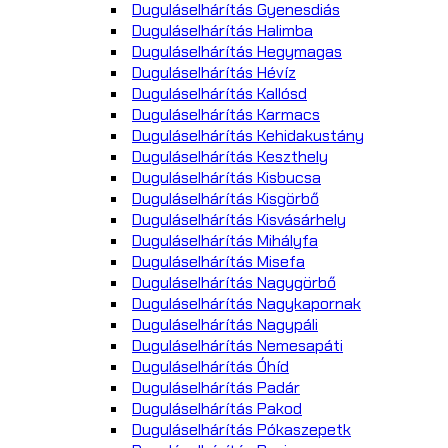
Duguláselhárítás Gyenesdiás
Duguláselhárítás Halimba
Duguláselhárítás Hegymagas
Duguláselhárítás Hévíz
Duguláselhárítás Kallósd
Duguláselhárítás Karmacs
Duguláselhárítás Kehidakustány
Duguláselhárítás Keszthely
Duguláselhárítás Kisbucsa
Duguláselhárítás Kisgörbő
Duguláselhárítás Kisvásárhely
Duguláselhárítás Mihályfa
Duguláselhárítás Misefa
Duguláselhárítás Nagygörbő
Duguláselhárítás Nagykapornak
Duguláselhárítás Nagypáli
Duguláselhárítás Nemesapáti
Duguláselhárítás Óhíd
Duguláselhárítás Padár
Duguláselhárítás Pakod
Duguláselhárítás Pókaszepetk