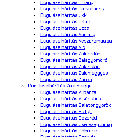
Duguláselhárítás Tihany
Duguláselhárítás Tótvázsony
Duguláselhárítás Ukk
Duguláselhárítás Úrkút
Duguláselhárítás Uzsa
Duguláselhárítás Vászoly
Duguláselhárítás Veszprémgalsa
Duguláselhárítás Vid
Duguláselhárítás Zalaerdőd
Duguláselhárítás Zalagyömörő
Duguláselhárítás Zalahaláp
Duguláselhárítás Zalameggyes
Duguláselhárítás Zánka
Duguláselhárítás Zala megye
Duguláselhárítás Alibánfa
Duguláselhárítás Alsópáhok
Duguláselhárítás Balatongyörök
Duguláselhárítás Batyk
Duguláselhárítás Bezeréd
Duguláselhárítás Cserszegtomaj
Duguláselhárítás Döbröce