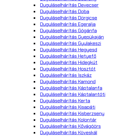
Duguláselhárítás Devecser
Duguláselhárítás Doba
Duguláselhárítás Dörgicse
Duguláselhárítás Egeralja
Duguláselhárítás Gógánfa
Duguláselhárítás Gyepükaján
Duguláselhárítás Gyulakeszi
Duguláselhárítás Hegyesd
Duguláselhárítás Hetyefő
Duguláselhárítás Hidegkút
Duguláselhárítás Hosztót
Duguláselhárítás Iszkáz
Duguláselhárítás Kamond
Duguláselhárítás Káptalanfa
Duguláselhárítás Káptalantóti
Duguláselhárítás Kerta
Duguláselhárítás Kisapáti
Duguláselhárítás Kisberzseny
Duguláselhárítás Kolontár
Duguláselhárítás Kővágóörs
Duguláselhárítás Köveskál