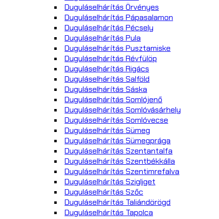
Duguláselhárítás Örvényes
Duguláselhárítás Pápasalamon
Duguláselhárítás Pécsely
Duguláselhárítás Pula
Duguláselhárítás Pusztamiske
Duguláselhárítás Révfülöp
Duguláselhárítás Rigács
Duguláselhárítás Salföld
Duguláselhárítás Sáska
Duguláselhárítás Somlójenő
Duguláselhárítás Somlóvásárhely
Duguláselhárítás Somlóvecse
Duguláselhárítás Sümeg
Duguláselhárítás Sümegprága
Duguláselhárítás Szentantalfa
Duguláselhárítás Szentbékkálla
Duguláselhárítás Szentimrefalva
Duguláselhárítás Szigliget
Duguláselhárítás Szőc
Duguláselhárítás Taliándörögd
Duguláselhárítás Tapolca