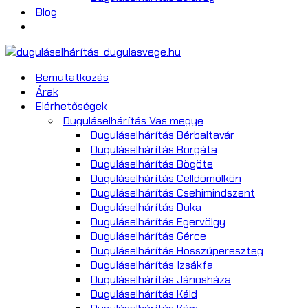
Blog
Bemutatkozás
Árak
Elérhetőségek
Duguláselhárítás Vas megye
Duguláselhárítás Bérbaltavár
Duguláselhárítás Borgáta
Duguláselhárítás Bögöte
Duguláselhárítás Celldömölkön
Duguláselhárítás Csehimindszent
Duguláselhárítás Duka
Duguláselhárítás Egervölgy
Duguláselhárítás Gérce
Duguláselhárítás Hosszúpereszteg
Duguláselhárítás Izsákfa
Duguláselhárítás Jánosháza
Duguláselhárítás Káld