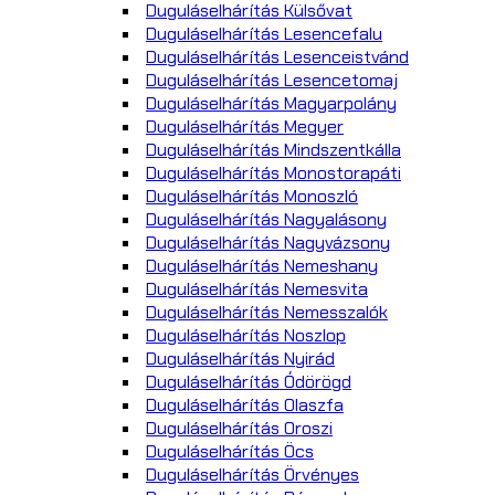
Duguláselhárítás Külsővat
Duguláselhárítás Lesencefalu
Duguláselhárítás Lesenceistvánd
Duguláselhárítás Lesencetomaj
Duguláselhárítás Magyarpolány
Duguláselhárítás Megyer
Duguláselhárítás Mindszentkálla
Duguláselhárítás Monostorapáti
Duguláselhárítás Monoszló
Duguláselhárítás Nagyalásony
Duguláselhárítás Nagyvázsony
Duguláselhárítás Nemeshany
Duguláselhárítás Nemesvita
Duguláselhárítás Nemesszalók
Duguláselhárítás Noszlop
Duguláselhárítás Nyirád
Duguláselhárítás Ódörögd
Duguláselhárítás Olaszfa
Duguláselhárítás Oroszi
Duguláselhárítás Öcs
Duguláselhárítás Örvényes