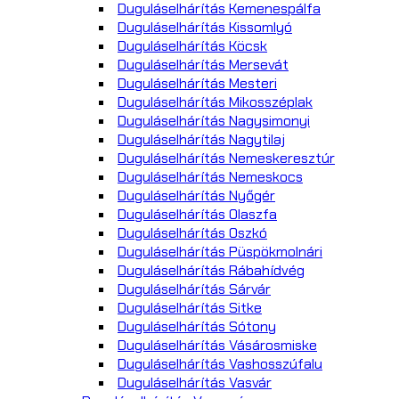
Duguláselhárítás Kemenespálfa
Duguláselhárítás Kissomlyó
Duguláselhárítás Köcsk
Duguláselhárítás Mersevát
Duguláselhárítás Mesteri
Duguláselhárítás Mikosszéplak
Duguláselhárítás Nagysimonyi
Duguláselhárítás Nagytilaj
Duguláselhárítás Nemeskeresztúr
Duguláselhárítás Nemeskocs
Duguláselhárítás Nyőgér
Duguláselhárítás Olaszfa
Duguláselhárítás Oszkó
Duguláselhárítás Püspökmolnári
Duguláselhárítás Rábahídvég
Duguláselhárítás Sárvár
Duguláselhárítás Sitke
Duguláselhárítás Sótony
Duguláselhárítás Vásárosmiske
Duguláselhárítás Vashosszúfalu
Duguláselhárítás Vasvár