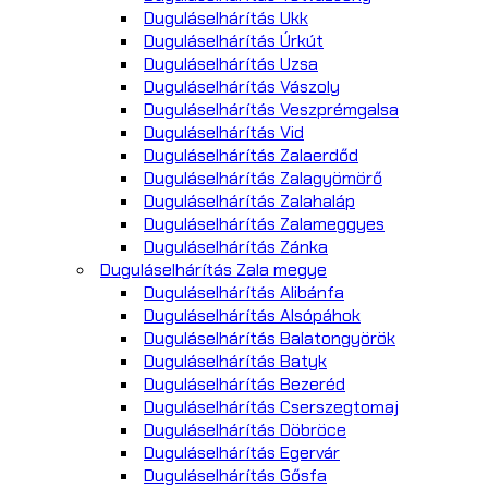
Duguláselhárítás Ukk
Duguláselhárítás Úrkút
Duguláselhárítás Uzsa
Duguláselhárítás Vászoly
Duguláselhárítás Veszprémgalsa
Duguláselhárítás Vid
Duguláselhárítás Zalaerdőd
Duguláselhárítás Zalagyömörő
Duguláselhárítás Zalahaláp
Duguláselhárítás Zalameggyes
Duguláselhárítás Zánka
Duguláselhárítás Zala megye
Duguláselhárítás Alibánfa
Duguláselhárítás Alsópáhok
Duguláselhárítás Balatongyörök
Duguláselhárítás Batyk
Duguláselhárítás Bezeréd
Duguláselhárítás Cserszegtomaj
Duguláselhárítás Döbröce
Duguláselhárítás Egervár
Duguláselhárítás Gősfa