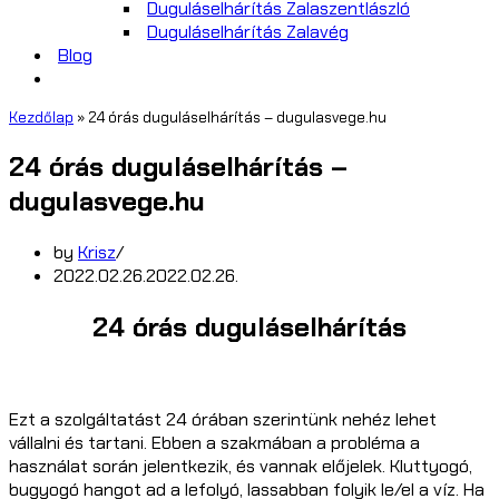
Duguláselhárítás Zalaszentlászló
Duguláselhárítás Zalavég
Blog
Kezdőlap
»
24 órás duguláselhárítás – dugulasvege.hu
24 órás duguláselhárítás –
dugulasvege.hu
by
Krisz
2022.02.26.
2022.02.26.
24 órás duguláselhárítás
Ezt a szolgáltatást 24 órában szerintünk nehéz lehet
vállalni és tartani. Ebben a szakmában a probléma a
használat során jelentkezik, és vannak előjelek. Kluttyogó,
bugyogó hangot ad a lefolyó, lassabban folyik le/el a víz. Ha