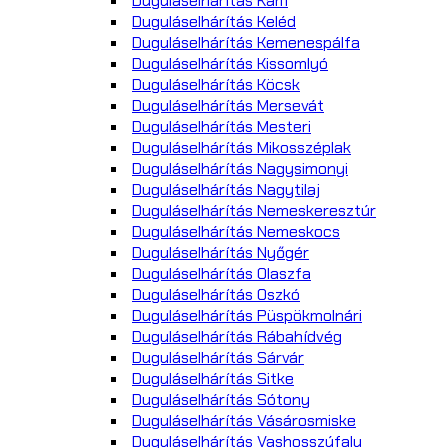
Duguláselhárítás Kám
Duguláselhárítás Keléd
Duguláselhárítás Kemenespálfa
Duguláselhárítás Kissomlyó
Duguláselhárítás Köcsk
Duguláselhárítás Mersevát
Duguláselhárítás Mesteri
Duguláselhárítás Mikosszéplak
Duguláselhárítás Nagysimonyi
Duguláselhárítás Nagytilaj
Duguláselhárítás Nemeskeresztúr
Duguláselhárítás Nemeskocs
Duguláselhárítás Nyőgér
Duguláselhárítás Olaszfa
Duguláselhárítás Oszkó
Duguláselhárítás Püspökmolnári
Duguláselhárítás Rábahídvég
Duguláselhárítás Sárvár
Duguláselhárítás Sitke
Duguláselhárítás Sótony
Duguláselhárítás Vásárosmiske
Duguláselhárítás Vashosszúfalu