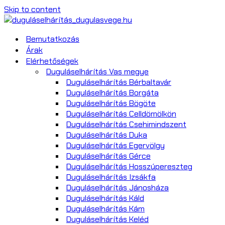
Skip to content
Bemutatkozás
Árak
Elérhetőségek
Duguláselhárítás Vas megye
Duguláselhárítás Bérbaltavár
Duguláselhárítás Borgáta
Duguláselhárítás Bögöte
Duguláselhárítás Celldömölkön
Duguláselhárítás Csehimindszent
Duguláselhárítás Duka
Duguláselhárítás Egervölgy
Duguláselhárítás Gérce
Duguláselhárítás Hosszúpereszteg
Duguláselhárítás Izsákfa
Duguláselhárítás Jánosháza
Duguláselhárítás Káld
Duguláselhárítás Kám
Duguláselhárítás Keléd