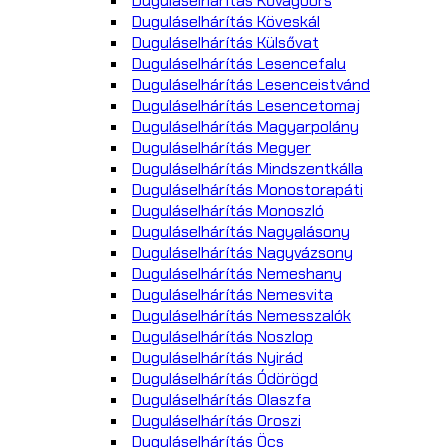
Duguláselhárítás Kővágóörs
Duguláselhárítás Köveskál
Duguláselhárítás Külsővat
Duguláselhárítás Lesencefalu
Duguláselhárítás Lesenceistvánd
Duguláselhárítás Lesencetomaj
Duguláselhárítás Magyarpolány
Duguláselhárítás Megyer
Duguláselhárítás Mindszentkálla
Duguláselhárítás Monostorapáti
Duguláselhárítás Monoszló
Duguláselhárítás Nagyalásony
Duguláselhárítás Nagyvázsony
Duguláselhárítás Nemeshany
Duguláselhárítás Nemesvita
Duguláselhárítás Nemesszalók
Duguláselhárítás Noszlop
Duguláselhárítás Nyirád
Duguláselhárítás Ódörögd
Duguláselhárítás Olaszfa
Duguláselhárítás Oroszi
Duguláselhárítás Öcs