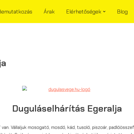
Bemutatkozás
Árak
Elérhetőségek
Blog
ja
Duguláselhárítás Egeralja
van. Vállaljuk mosogató, mosdó, kád, tusoló, piszoár, padlóössze