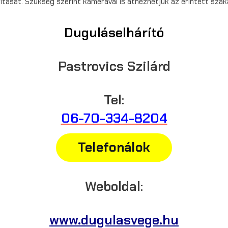
rítását. Szükség szerint kamerával is átnézhetjük az érintett szak
Duguláselhárító
Pastrovics Szilárd
Tel:
06-70-334-8204
Telefonálok
Weboldal:
www.dugulasvege.hu