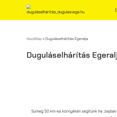
Skip
to
content
Kezdőlap
»
Duguláselhárítás Egeralja
Duguláselhárítás Egeral
Sümeg 50 km-es környékén segítünk ha „bajban” 