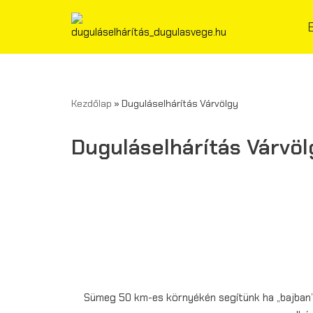
Skip
to
content
Kezdőlap
»
Duguláselhárítás Várvölgy
Duguláselhárítás Várvöl
Sümeg 50 km-es környékén segítünk ha „bajban” 