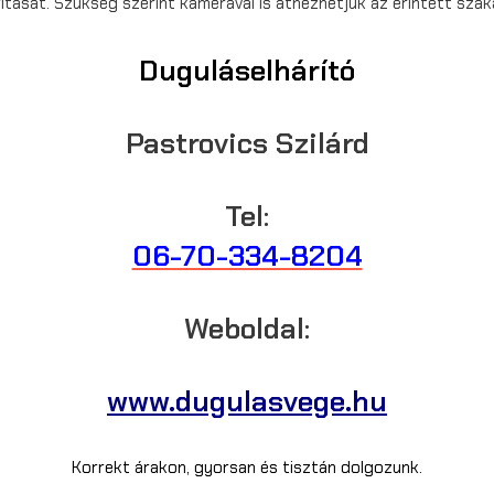
rítását. Szükség szerint kamerával is átnézhetjük az érintett szak
Duguláselhárító
Pastrovics Szilárd
Tel:
06-70-334-8204
Weboldal:
www.dugulasvege.hu
Korrekt árakon, gyorsan és tisztán dolgozunk.