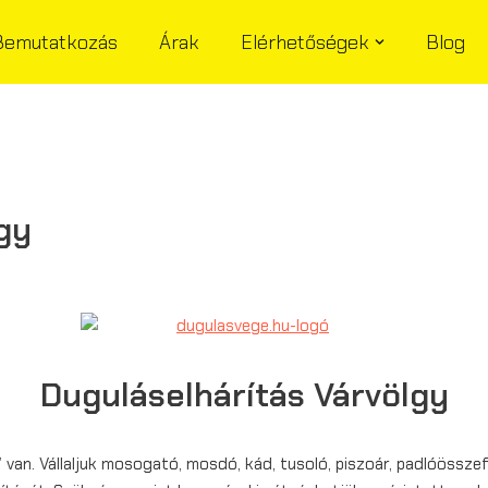
Bemutatkozás
Árak
Elérhetőségek
Blog
gy
Duguláselhárítás Várvölgy
van. Vállaljuk mosogató, mosdó, kád, tusoló, piszoár, padlóössze