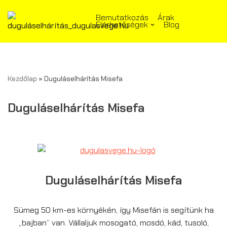
Bemutatkozás
Árak
Elérhetőségek
Blog
Skip
to
content
Kezdőlap
»
Duguláselhárítás Misefa
Duguláselhárítás Misefa
Duguláselhárítás Misefa
Sümeg 50 km-es környékén, így Misefán is segítünk ha
„bajban” van. Vállaljuk mosogató, mosdó, kád, tusoló,