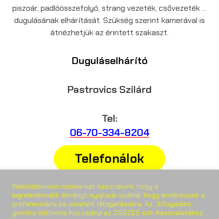
piszoár, padlóösszefolyó, strang vezeték, csővezeték …
dugulásának elhárítását. Szükség szerint kamerával is
átnézhetjük az érintett szakaszt.
Duguláselhárító
Pastrovics Szilárd
Tel:
06-70-334-8204
Telefonálok
Weboldalunkon cookie-kat használunk, hogy a
Weboldal:
legrelevánsabb élményt nyújtsuk azáltal, hogy emlékezünk a
preferenciáira és ismételt látogatásokra. Az „Elfogadom”
gombra kattintva hozzájárul az ÖSSZES süti használatához.