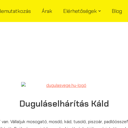
Bemutatkozás
Árak
Elérhetőségek
Blog
Duguláselhárítás Káld
van. Vállaljuk mosogató, mosdó, kád, tusoló, piszoár, padlóössze