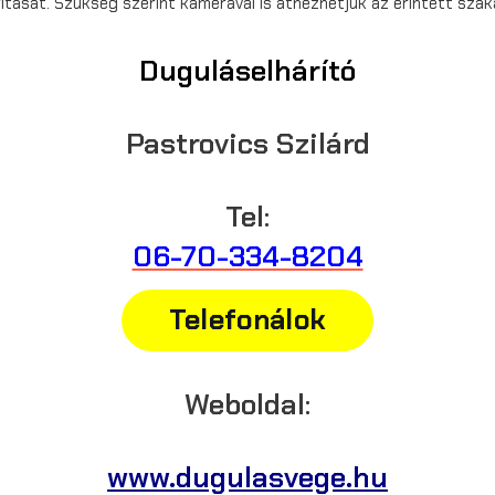
rítását. Szükség szerint kamerával is átnézhetjük az érintett szak
Duguláselhárító
Pastrovics Szilárd
Tel:
06-70-334-8204
Telefonálok
Weboldal:
www.dugulasvege.hu