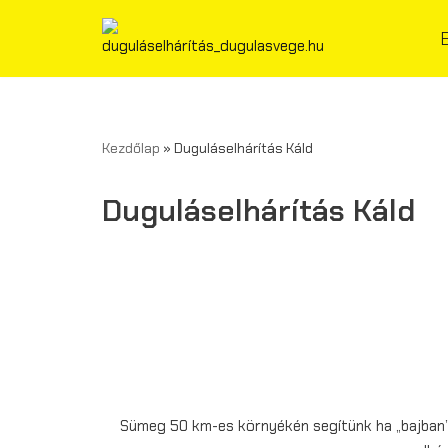
Skip
to
content
Kezdőlap
»
Duguláselhárítás Káld
Duguláselhárítás Káld
Sümeg 50 km-es környékén segítünk ha „bajban” 