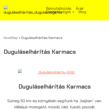
Bemutatkozás
Árak
Elérhetőségek
Blog
Skip
to
content
Kezdőlap
»
Duguláselhárítás Karmacs
Duguláselhárítás Karmacs
Duguláselhárítás Karmacs
Sümeg 50 km-es környékén segítünk ha „bajban” van.
Vállaljuk mosogató, mosdó, kád, tusoló, piszoár,