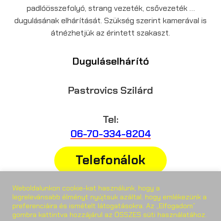
padlóösszefolyó, strang vezeték, csővezeték …
dugulásának elhárítását. Szükség szerint kamerával is
átnézhetjük az érintett szakaszt.
Duguláselhárító
Pastrovics Szilárd
Tel:
06-70-334-8204
Telefonálok
Weboldalunkon cookie-kat használunk, hogy a
Weboldal:
legrelevánsabb élményt nyújtsuk azáltal, hogy emlékezünk a
preferenciáira és ismételt látogatásokra. Az „Elfogadom”
gombra kattintva hozzájárul az ÖSSZES süti használatához.