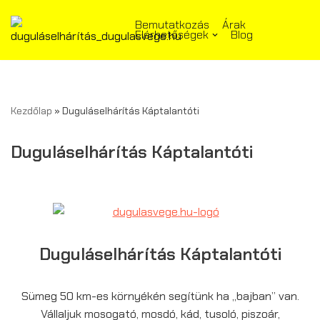
Bemutatkozás
Árak
Elérhetőségek
Blog
Skip
to
content
Kezdőlap
»
Duguláselhárítás Káptalantóti
Duguláselhárítás Káptalantóti
Duguláselhárítás Káptalantóti
Sümeg 50 km-es környékén segítünk ha „bajban” van.
Vállaljuk mosogató, mosdó, kád, tusoló, piszoár,