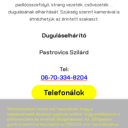
padlóösszefolyó, strang vezeték, csővezeték …
dugulásának elhárítását. Szükség szerint kamerával is
átnézhetjük az érintett szakaszt.
Duguláselhárító
Pastrovics Szilárd
Tel:
06-70-334-8204
Telefonálok
Weboldalunkon cookie-kat használunk, hogy a
Weboldal:
legrelevánsabb élményt nyújtsuk azáltal, hogy emlékezünk a
preferenciáira és ismételt látogatásokra. Az „Elfogadom”
gombra kattintva hozzájárul az ÖSSZES süti használatához.