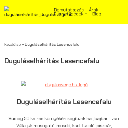
Bemutatkozás
Árak
Elérhetőségek
Blog
Skip
to
content
Kezdőlap
»
Duguláselhárítás Lesencefalu
Duguláselhárítás Lesencefalu
Duguláselhárítás Lesencefalu
Sümeg 50 km-es környékén segítünk ha „bajban” van.
Vállaljuk mosogató, mosdó, kád, tusoló, piszoár,