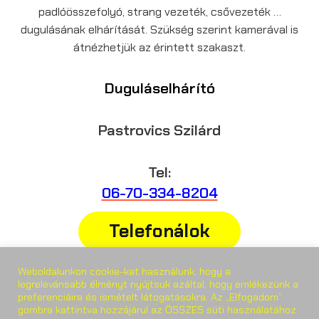
padlóösszefolyó, strang vezeték, csővezeték …
dugulásának elhárítását. Szükség szerint kamerával is
átnézhetjük az érintett szakaszt.
Duguláselhárító
Pastrovics Szilárd
Tel:
06-70-334-8204
Telefonálok
Weboldalunkon cookie-kat használunk, hogy a
Weboldal:
legrelevánsabb élményt nyújtsuk azáltal, hogy emlékezünk a
preferenciáira és ismételt látogatásokra. Az „Elfogadom”
gombra kattintva hozzájárul az ÖSSZES süti használatához.