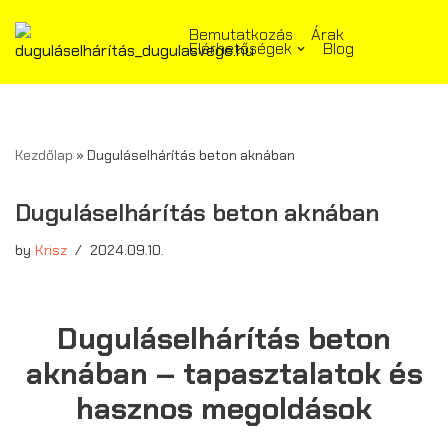
Bemutatkozás
Árak
Elérhetőségek
Blog
Skip
to
content
Kezdőlap
»
Duguláselhárítás beton aknában
Duguláselhárítás beton aknában
by
Krisz
2024.09.10.
Duguláselhárítás beton
aknában – tapasztalatok és
hasznos megoldások