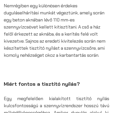
Nemrégiben egy különösen érdekes
duguláselhárítási munkát végeztünk, amely során
egy beton aknában lévő 110 mm-es
szennyvízcsövet kellett kitisztítani. A cső a ház
felől érkezett az aknába, és a kerítés felé volt
kivezetve. Sajnos az eredeti kivitelezés során nem
készítettek tisztító nyílást a szennyvízcsőre, ami
komoly nehézséget okoz a karbantartás során.
Miért fontos a tisztító nyílás?
Egy megfelelően kialakított tisztító nyílás
kulcsfontosságú a szennyvízrendszer hosszú távú
működőképességéhez. Amikor dugulás alakul ki,