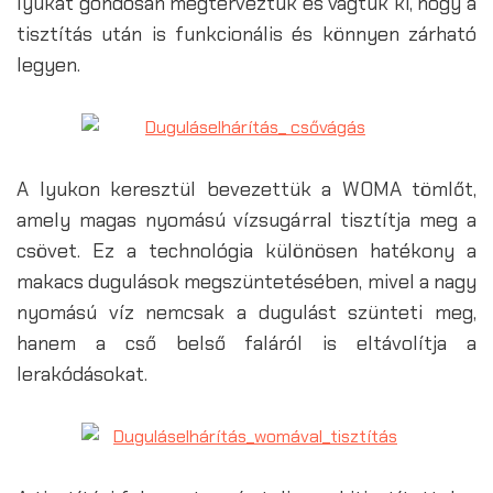
lyukat gondosan megterveztük és vágtuk ki, hogy a
tisztítás után is funkcionális és könnyen zárható
legyen.
A lyukon keresztül bevezettük a WOMA tömlőt,
amely magas nyomású vízsugárral tisztítja meg a
csövet. Ez a technológia különösen hatékony a
makacs dugulások megszüntetésében, mivel a nagy
nyomású víz nemcsak a dugulást szünteti meg,
hanem a cső belső faláról is eltávolítja a
lerakódásokat.