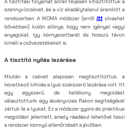
A tisztítási folyamat során teljesen kitisztítottuk a
szennyvízcsövet, és a víz akadálytalanul áramlott a
itt
rendszerben. A WOMA módszer (erről
olvashat
bővebben) külön előnye, hogy nem igényel vegyi
anyagokat, így környezetbarát és hosszú távon
kíméli a csővezetékeket is.
A tisztító nyílás lezárása
Miután a csövet alaposan megtisztítottuk, a
következő kihívás a lyuk szakszerű lezárása volt. Itt
egy egyszerű, de hatékony megoldást
választottunk: egy ásványvizes flakon segítségével
zártuk le a lyukat. Ez a módszer gyors és praktikus
megoldást jelentett, amely ráadásul lehetővé teszi
a rendszer könnyű ellenőrzését a jövőben.