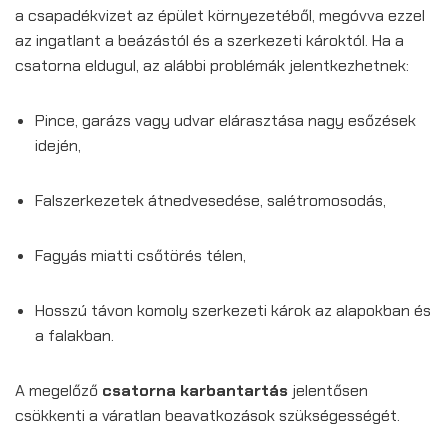
a csapadékvizet az épület környezetéből, megóvva ezzel
az ingatlant a beázástól és a szerkezeti károktól. Ha a
csatorna eldugul, az alábbi problémák jelentkezhetnek:
Pince, garázs vagy udvar elárasztása nagy esőzések
idején,
Falszerkezetek átnedvesedése, salétromosodás,
Fagyás miatti csőtörés télen,
Hosszú távon komoly szerkezeti károk az alapokban és
a falakban.
A megelőző
csatorna karbantartás
jelentősen
csökkenti a váratlan beavatkozások szükségességét.