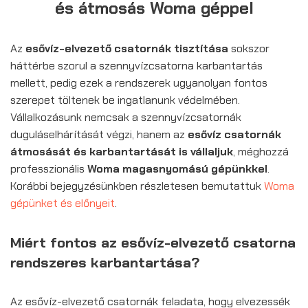
és átmosás Woma géppel
Az
esővíz-elvezető csatornák tisztítása
sokszor
háttérbe szorul a szennyvízcsatorna karbantartás
mellett, pedig ezek a rendszerek ugyanolyan fontos
szerepet töltenek be ingatlanunk védelmében.
Vállalkozásunk nemcsak a szennyvízcsatornák
duguláselhárítását végzi, hanem az
esővíz csatornák
átmosását és karbantartását is vállaljuk
, méghozzá
professzionális
Woma magasnyomású gépünkkel
.
Korábbi bejegyzésünkben részletesen bemutattuk
Woma
gépünket és előnyeit
.
Miért fontos az esővíz-elvezető csatorna
rendszeres karbantartása?
Az esővíz-elvezető csatornák feladata, hogy elvezessék