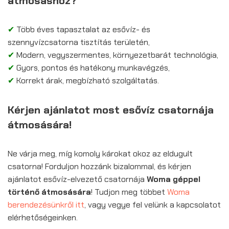
átmosáshoz?
✔
Több éves tapasztalat az esővíz- és
szennyvízcsatorna tisztítás területén,
✔
Modern, vegyszermentes, környezetbarát technológia,
✔
Gyors, pontos és hatékony munkavégzés,
✔
Korrekt árak, megbízható szolgáltatás.
Kérjen ajánlatot most esővíz csatornája
átmosására!
Ne várja meg, míg komoly károkat okoz az eldugult
csatorna! Forduljon hozzánk bizalommal, és kérjen
ajánlatot esővíz-elvezető csatornája
Woma géppel
történő átmosására
! Tudjon meg többet
Woma
berendezésünkről itt
, vagy vegye fel velünk a kapcsolatot
elérhetőségeinken.