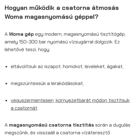
Hogyan működik a csatorna átmosás
Woma magasnyomású géppel?
A
Woma gép
egy modern, magasnyomású tisztítógép,
amely 150-300 bar nyomású vízsugárral dolgozik. Ez
lehetővé teszi, hogy:
eltávolítsuk az iszapot, homokot, leveleket, ágakat,
megszüntessük a lerakódásokat,
vegyszermentesen, környezetbarát módon tisztítsuk
a csatornát
.
A
magasnyomású csatorna tisztítás
során a dugulás
megszűnik, és visszaáll a csatorna vízáteresztő