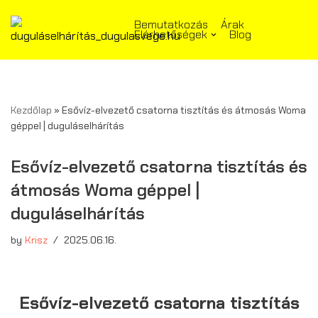
Bemutatkozás
Árak
Elérhetőségek
Blog
Skip
to
content
Kezdőlap
»
Esővíz-elvezető csatorna tisztítás és átmosás Woma
géppel | duguláselhárítás
Esővíz-elvezető csatorna tisztítás és
átmosás Woma géppel |
duguláselhárítás
by
Krisz
2025.06.16.
Esővíz-elvezető csatorna tisztítás