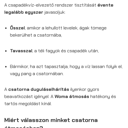
A csapadékvíz-elvezető rendszer tisztítását
évente
legalább egyszer
javasoljuk:
Ősszel
, amikor a lehullott levelek, ágak tömege
bekerülhet a csatornába,
Tavasszal
, a téli fagyok és csapadék után,
Bármikor, ha azt tapasztalja, hogy a víz lassan folyik el,
vagy pang a csatornában.
A
csatorna duguláselhárítás
ilyenkor gyors
beavatkozást igényel. A
Woma átmosás
hatékony és
tartós megoldást kínál.
Miért válasszon minket csatorna