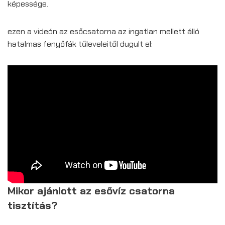
képessége.
ezen a videón az esőcsatorna az ingatlan mellett álló
hatalmas fenyőfák tűleveleitől dugult el:
Mikor ajánlott az esővíz csatorna
tisztítás?